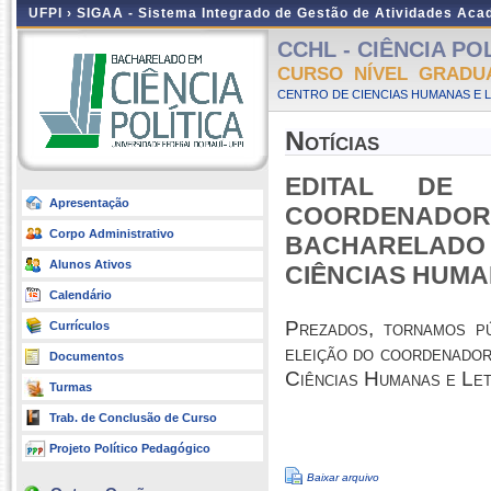
UFPI ›
SIGAA - Sistema Integrado de Gestão de Atividades Ac
CCHL - CIÊNCIA POLÍ
CURSO NÍVEL GRADU
CENTRO DE CIENCIAS HUMANAS E L
Notícias
EDITAL DE
Apresentação
COORDENADOR
Corpo Administrativo
BACHARELADO 
Alunos Ativos
CIÊNCIAS HUMAN
Calendário
Prezados, tornamos pú
Currículos
eleição do coordenador
Documentos
Ciências Humanas e Le
Turmas
Trab. de Conclusão de Curso
Projeto Político Pedagógico
Baixar arquivo