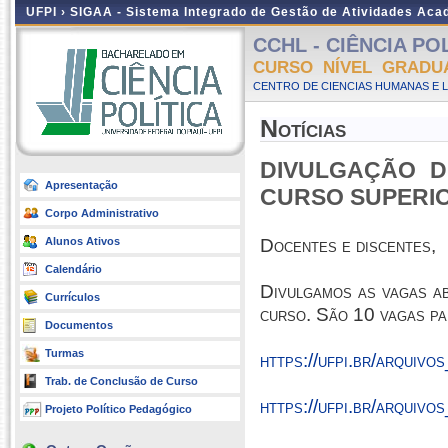
UFPI ›
SIGAA - Sistema Integrado de Gestão de Atividades Ac
CCHL - CIÊNCIA POLÍ
CURSO NÍVEL GRADU
CENTRO DE CIENCIAS HUMANAS E L
Notícias
DIVULGAÇÃO D
Apresentação
CURSO SUPERI
Corpo Administrativo
Alunos Ativos
Docentes e discentes,
Calendário
Divulgamos as vagas ab
Currículos
curso. São 10 vagas par
Documentos
Turmas
https://ufpi.br/a
Trab. de Conclusão de Curso
https://ufpi.br/a
Projeto Político Pedagógico