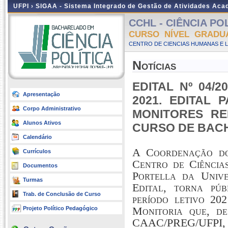
UFPI ›
SIGAA - Sistema Integrado de Gestão de Atividades Ac
CCHL - CIÊNCIA POLÍ
CURSO NÍVEL GRADU
CENTRO DE CIENCIAS HUMANAS E L
Notícias
EDITAL Nº 04/2
Apresentação
2021. EDITAL
Corpo Administrativo
MONITORES R
Alunos Ativos
CURSO DE BACH
Calendário
A Coordenação do
Currículos
Centro de Ciência
Documentos
Portella da Unive
Turmas
Edital, torna pú
Trab. de Conclusão de Curso
período letivo 20
Monitoria que, de
Projeto Político Pedagógico
CAAC/PREG/UFPI, 