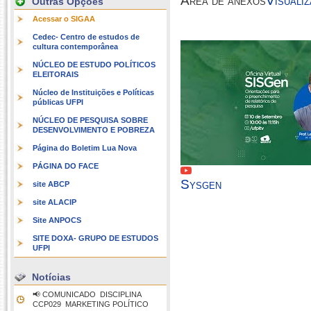
Área de anexos
Visuali
Outras Opções
Acessar o SIGAA
Cedec- Centro de estudos de
cultura contemporânea
NÚCLEO DE ESTUDO POLÍTICOS
ELEITORAIS
Núcleo de Instituições e Políticas
públicas UFPI
NÚCLEO DE PESQUISA SOBRE
DESENVOLVIMENTO E POBREZA
Página do Boletim Lua Nova
PÁGINA DO FACE
Sysgen
site ABCP
site ALACIP
Site ANPOCS
SITE DOXA- GRUPO DE ESTUDOS
UFPI
Notícias
📢 COMUNICADO  DISCIPLINA
CCP029  MARKETING POLÍTICO