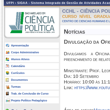
UFPI ›
SIGAA - Sistema Integrado de Gestão de Atividades Ac
CCHL - CIÊNCIA POLÍ
CURSO NÍVEL GRADU
CENTRO DE CIENCIAS HUMANAS E L
Notícias
Divulgação da Ofi
Apresentação
Corpo Administrativo
Divulgamos a Oficina
preenchimento de relató
Alunos Ativos
Calendário
Ministrante: Prof. Le
Currículos
Dia: 10 Setembro
Documentos
Horário: 10:00 às 11:
Link:
https://www.you
Turmas
Trab. de Conclusão de Curso
Projeto Político Pedagógico