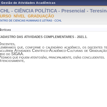
e Gestão de Atividades Acadêmicas
CHL - CIÊNCIA POLÍTICA - Presencial - Teresin
URSO NÍVEL GRADUAÇÃO
NTRO DE CIENCIAS HUMANAS E LETRAS - CCHL
Notícias
CADASTRO DAS ATIVIDADES COMPLEMENTARES - 2021.1.
Discentes,
Lembramos que, conforme o calendário acadêmico, os discentes t
incluírem Atividades Científico-Acadêmico-Culturais de Graduaçã
meio do SIGAA.
Pedimos que fiquem atentos/as, principalmente, os/as concludentes.
Atenciosamente,