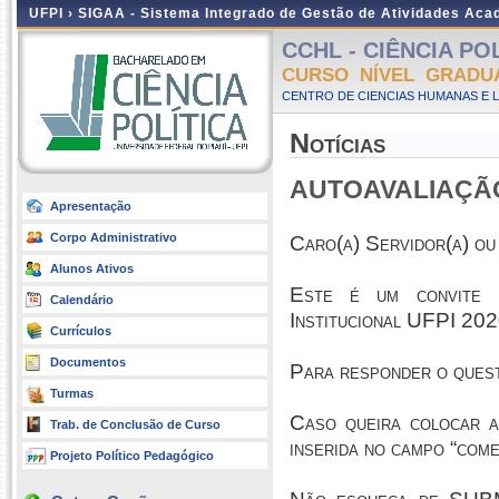
UFPI ›
SIGAA - Sistema Integrado de Gestão de Atividades Ac
CCHL - CIÊNCIA POLÍ
CURSO NÍVEL GRADU
CENTRO DE CIENCIAS HUMANAS E L
Notícias
AUTOAVALIAÇÃO 
Apresentação
Corpo Administrativo
Caro(a) Servidor(a) ou
Alunos Ativos
Este é um convite p
Calendário
Institucional UFPI 20
Currículos
Documentos
Para responder o quest
Turmas
Caso queira colocar a
Trab. de Conclusão de Curso
inserida no campo “come
Projeto Político Pedagógico