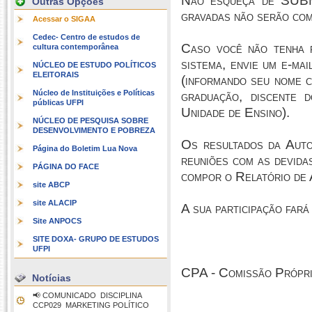
Não esqueça de SUBM
Outras Opções
gravadas não serão com
Acessar o SIGAA
Cedec- Centro de estudos de
Caso você não tenha r
cultura contemporânea
sistema, envie um e-ma
NÚCLEO DE ESTUDO POLÍTICOS
ELEITORAIS
(informando seu nome c
Núcleo de Instituições e Políticas
graduação, discente d
públicas UFPI
Unidade de Ensino).
NÚCLEO DE PESQUISA SOBRE
DESENVOLVIMENTO E POBREZA
Os resultados da Auto
Página do Boletim Lua Nova
reuniões com as devidas
PÁGINA DO FACE
compor o Relatório de 
site ABCP
site ALACIP
A sua participação fará
Site ANPOCS
SITE DOXA- GRUPO DE ESTUDOS
UFPI
CPA - Comissão Própri
Notícias
📢 COMUNICADO  DISCIPLINA
CCP029  MARKETING POLÍTICO