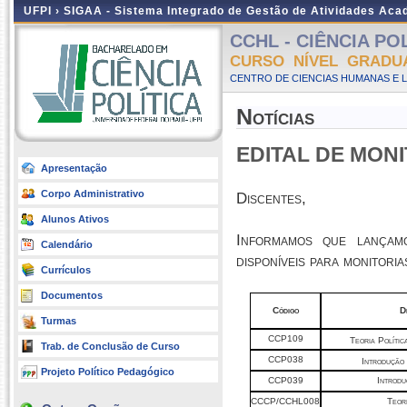
UFPI ›
SIGAA - Sistema Integrado de Gestão de Atividades Ac
CCHL - CIÊNCIA POLÍ
CURSO NÍVEL GRADU
CENTRO DE CIENCIAS HUMANAS E L
Notícias
EDITAL DE MONIT
Apresentação
Corpo Administrativo
Discentes,
Alunos Ativos
Informamos que lançam
Calendário
disponíveis para monitori
Currículos
Documentos
Código
D
Turmas
CCP109
Teoria Polític
Trab. de Conclusão de Curso
CCP038
Introdução 
Projeto Político Pedagógico
CCP039
Introdu
CCCP/CCHL008
Teori