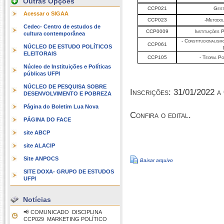
Outras Opções
CCP021
Gest
Acessar o SIGAA
CCP023
-Metodolo
Cedec- Centro de estudos de
CCP0009
Instituições 
cultura contemporânea
- Constitucionalism
CCP061
NÚCLEO DE ESTUDO POLÍTICOS
ELEITORAIS
CCP105
- Teoria Po
Núcleo de Instituições e Políticas
públicas UFPI
NÚCLEO DE PESQUISA SOBRE
Inscrições: 31/01/2022 a
DESENVOLVIMENTO E POBREZA
Página do Boletim Lua Nova
Confira o edital.
PÁGINA DO FACE
site ABCP
site ALACIP
Site ANPOCS
Baixar arquivo
SITE DOXA- GRUPO DE ESTUDOS
UFPI
Notícias
📢 COMUNICADO  DISCIPLINA
CCP029  MARKETING POLÍTICO