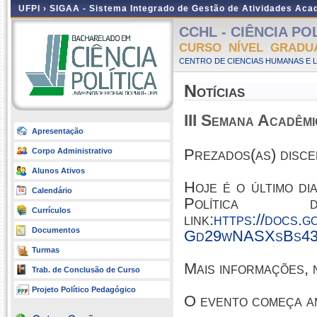
UFPI ›
SIGAA - Sistema Integrado de Gestão de Atividades Ac
CCHL - CIÊNCIA POLÍ
CURSO NÍVEL GRADU
CENTRO DE CIENCIAS HUMANAS E L
Notícias
III Semana Acadêmi
Apresentação
Prezados(as) disce
Corpo Administrativo
Alunos Ativos
Hoje é o último di
Calendário
Política
Currículos
link:
https://docs.
Documentos
Gd29wNASXsBs43
Turmas
Mais informações, 
Trab. de Conclusão de Curso
Projeto Político Pedagógico
O evento começa a