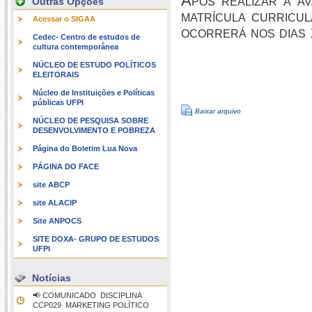
Após realizar a av
Outras Opções
matrícula curricul
Acessar o SIGAA
ocorrerá nos dias 
Cedec- Centro de estudos de
cultura contemporânea
NÚCLEO DE ESTUDO POLÍTICOS
ELEITORAIS
Núcleo de Instituições e Políticas
públicas UFPI
Baixar arquivo
NÚCLEO DE PESQUISA SOBRE
DESENVOLVIMENTO E POBREZA
Página do Boletim Lua Nova
PÁGINA DO FACE
site ABCP
site ALACIP
Site ANPOCS
SITE DOXA- GRUPO DE ESTUDOS
UFPI
Notícias
📢 COMUNICADO  DISCIPLINA
CCP029  MARKETING POLÍTICO