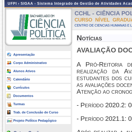
UFPI ›
SIGAA - Sistema Integrado de Gestão de Atividades Ac
CCHL - CIÊNCIA POLÍ
CURSO NÍVEL GRADU
CENTRO DE CIENCIAS HUMANAS E L
Notícias
AVALIAÇÃO DO
Apresentação
A Pró-Reitoria 
Corpo Administrativo
realização da A
Alunos Ativos
estudantes dos cu
Calendário
as avaliações doce
Currículos
Atenção ao cronog
Documentos
- Período 2020.2: 0
Turmas
Trab. de Conclusão de Curso
- Período 2021.1: 0
Projeto Político Pedagógico