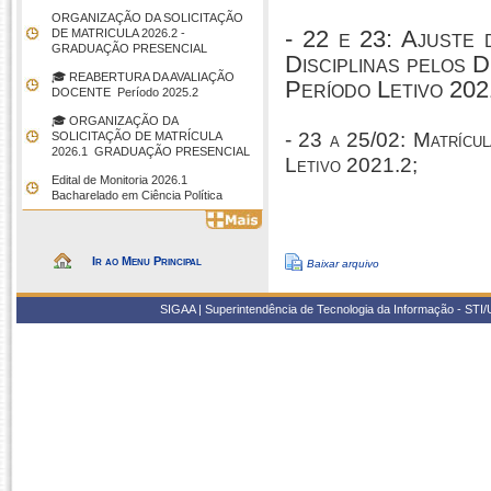
ORGANIZAÇÃO DA SOLICITAÇÃO
- 22 e 23: Ajuste
DE MATRICULA 2026.2 -
GRADUAÇÃO PRESENCIAL
Disciplinas pelos 
🎓 REABERTURA DA AVALIAÇÃO
Período Letivo 202
DOCENTE  Período 2025.2
🎓 ORGANIZAÇÃO DA
- 23 a 25/02: Matrícu
SOLICITAÇÃO DE MATRÍCULA
2026.1  GRADUAÇÃO PRESENCIAL
Letivo 2021.2;
Edital de Monitoria 2026.1 
Bacharelado em Ciência Política
Ir ao Menu Principal
Baixar arquivo
SIGAA | Superintendência de Tecnologia da Informação - STI/UF