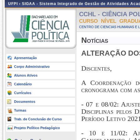
UFPI ›
SIGAA - Sistema Integrado de Gestão de Atividades Ac
CCHL - CIÊNCIA POLÍ
CURSO NÍVEL GRADU
CENTRO DE CIENCIAS HUMANAS E L
Notícias
ALTERAÇÃO DO
Apresentação
Discentes,
Corpo Administrativo
Alunos Ativos
A Coordenação do
Calendário
cronograma com as 
Currículos
Documentos
- 07 e 08/02: Ajus
Disciplinas pelos 
Turmas
Período Letivo 2021
Trab. de Conclusão de Curso
Projeto Político Pedagógico
- 10 e 11/02: Aj