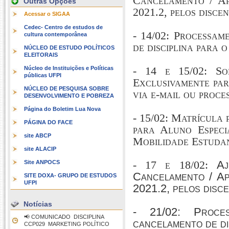
Cancelamento / Ap
Outras Opções
2021.2, pelos discen
Acessar o SIGAA
Cedec- Centro de estudos de
- 14/02: Processam
cultura contemporânea
de disciplina para o
NÚCLEO DE ESTUDO POLÍTICOS
ELEITORAIS
- 14 e 15/02: So
Núcleo de Instituições e Políticas
públicas UFPI
Exclusivamente par
NÚCLEO DE PESQUISA SOBRE
via e-mail ou proce
DESENVOLVIMENTO E POBREZA
Página do Boletim Lua Nova
- 15/02: Matrícula 
PÁGINA DO FACE
para Aluno Espec
site ABCP
Mobilidade Estuda
site ALACIP
-
17 e 18/02:
Aj
Site ANPOCS
Cancelamento / Ap
SITE DOXA- GRUPO DE ESTUDOS
UFPI
2021.2, pelos disc
Notícias
- 21/02: Proce
📢 COMUNICADO  DISCIPLINA
cancelamento de di
CCP029  MARKETING POLÍTICO