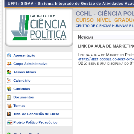
UFPI ›
SIGAA - Sistema Integrado de Gestão de Atividades Ac
CCHL - CIÊNCIA POLÍ
CURSO NÍVEL GRADU
CENTRO DE CIENCIAS HUMANAS E L
Notícias
LINK DA AULA DE MARKETIN
Link da auala de Marketing Polít
Apresentação
https://meet.google.com/kkp-dyd
OBS: essa é uma disciplina do 8º
Corpo Administrativo
Alunos Ativos
Calendário
Currículos
Documentos
Turmas
Trab. de Conclusão de Curso
Projeto Político Pedagógico