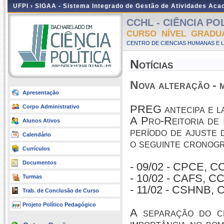
UFPI ›
SIGAA - Sistema Integrado de Gestão de Atividades Ac
CCHL - CIÊNCIA POLÍ
CURSO NÍVEL GRADU
CENTRO DE CIENCIAS HUMANAS E L
Notícias
Nova alteração - m
Apresentação
PREG antecipa e l
Corpo Administrativo
A Pro-Reitoria de
Alunos Ativos
período de ajuste 
Calendário
o seguinte cronog
Currículos
Documentos
- 09/02 - CPCE, 
- 10/02 - CAFS, C
Turmas
- 11/02 - CSHNB, 
Trab. de Conclusão de Curso
Projeto Político Pedagógico
A separação do c