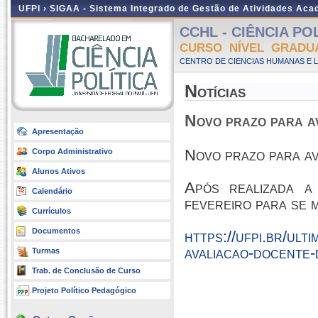
UFPI ›
SIGAA - Sistema Integrado de Gestão de Atividades Ac
CCHL - CIÊNCIA POLÍ
CURSO NÍVEL GRADU
CENTRO DE CIENCIAS HUMANAS E L
Notícias
Novo prazo para a
Apresentação
Novo prazo para av
Corpo Administrativo
Alunos Ativos
Após realizada a
Calendário
fevereiro para se m
Currículos
Documentos
https://ufpi.br/ult
avaliacao-docente-
Turmas
Trab. de Conclusão de Curso
Projeto Político Pedagógico