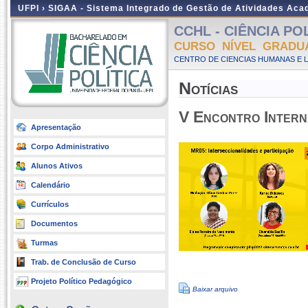
UFPI ›
SIGAA - Sistema Integrado de Gestão de Atividades Ac
CCHL - CIÊNCIA POLÍ
CURSO NÍVEL GRADU
CENTRO DE CIENCIAS HUMANAS E L
Notícias
V Encontro Intern
Apresentação
Corpo Administrativo
Alunos Ativos
Calendário
Currículos
Documentos
Turmas
Trab. de Conclusão de Curso
Projeto Político Pedagógico
Baixar arquivo