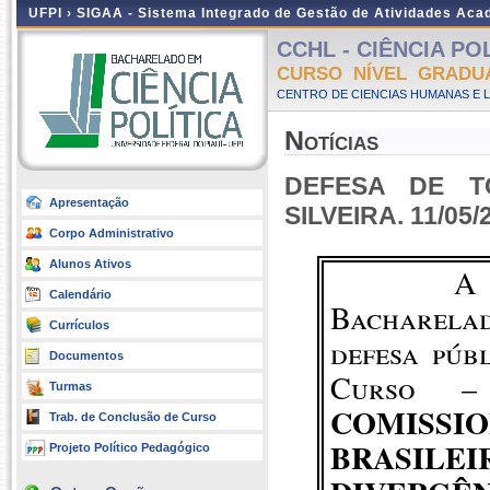
UFPI ›
SIGAA - Sistema Integrado de Gestão de Atividades Ac
CCHL - CIÊNCIA POLÍ
CURSO NÍVEL GRADU
CENTRO DE CIENCIAS HUMANAS E L
Notícias
DEFESA DE T
Apresentação
SILVEIRA. 11/05/
Corpo Administrativo
Alunos Ativos
A
Calendário
Bacharelad
Currículos
defesa púb
Documentos
Curso –
Turmas
COMISS
Trab. de Conclusão de Curso
BRASILE
Projeto Político Pedagógico