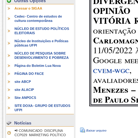
DIVERGÊN
Outras Opções
OPINIÃO
Acessar o SIGAA
VITÓRIA 
Cedec- Centro de estudos de
cultura contemporânea
orientaçã
NÚCLEO DE ESTUDO POLÍTICOS
ELEITORAIS
Carlomag
Núcleo de Instituições e Políticas
públicas UFPI
11/05/2022 
NÚCLEO DE PESQUISA SOBRE
Google mee
DESENVOLVIMENTO E POBREZA
cvem-wgc
,
Página do Boletim Lua Nova
PÁGINA DO FACE
avaliador
site ABCP
Menezes
–
site ALACIP
de Paulo S
Site ANPOCS
SITE DOXA- GRUPO DE ESTUDOS
UFPI
Notícias
📢 COMUNICADO  DISCIPLINA
Baixar arquivo
CCP029  MARKETING POLÍTICO