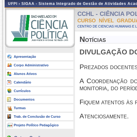
UFPI ›
SIGAA - Sistema Integrado de Gestão de Atividades Ac
CCHL - CIÊNCIA POLÍ
CURSO NÍVEL GRADU
CENTRO DE CIENCIAS HUMANAS E L
Notícias
DIVULGAÇÃO DO 
Apresentação
Prezados docentes
Corpo Administrativo
Alunos Ativos
A Coordenação do 
Calendário
monitoria, do perío
Currículos
Documentos
Fiquem atentos às 
Turmas
Atenciosamente.
Trab. de Conclusão de Curso
Projeto Político Pedagógico