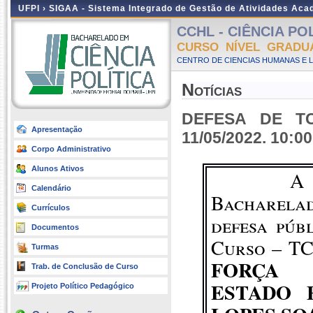
UFPI ›
SIGAA - Sistema Integrado de Gestão de Atividades Ac
CCHL - CIÊNCIA POLÍ
CURSO NÍVEL GRADU
CENTRO DE CIENCIAS HUMANAS E L
Notícias
DEFESA DE TC
Apresentação
11/05/2022. 10:0
Corpo Administrativo
Alunos Ativos
A
Calendário
Bacharelad
Currículos
defesa púb
Documentos
Curso – TC
Turmas
FORÇA 
Trab. de Conclusão de Curso
ESTADO 
Projeto Político Pedagógico