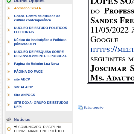
LOPES SO
Outras Opções
Profes
do
Acessar o SIGAA
Sandes Fre
Cedec- Centro de estudos de
cultura contemporânea
11/05/2022 
NÚCLEO DE ESTUDO POLÍTICOS
ELEITORAIS
Goog
Núcleo de Instituições e Políticas
públicas UFPI
https://mee
NÚCLEO DE PESQUISA SOBRE
seguintes 
DESENVOLVIMENTO E POBREZA
Joscimar 
Página do Boletim Lua Nova
PÁGINA DO FACE
M
s
.
Adauto
site ABCP
site ALACIP
Site ANPOCS
SITE DOXA- GRUPO DE ESTUDOS
UFPI
Baixar arquivo
Notícias
📢 COMUNICADO  DISCIPLINA
CCP029  MARKETING POLÍTICO