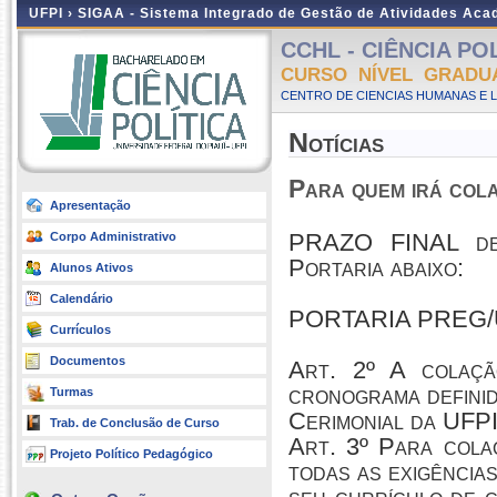
UFPI ›
SIGAA - Sistema Integrado de Gestão de Atividades Ac
CCHL - CIÊNCIA POLÍ
CURSO NÍVEL GRADU
CENTRO DE CIENCIAS HUMANAS E L
Notícias
Para quem irá col
Apresentação
PRAZO FINAL de e
Corpo Administrativo
Portaria abaixo:
Alunos Ativos
Calendário
PORTARIA PREG/U
Currículos
Documentos
Art. 2º A colaçã
cronograma defini
Turmas
Cerimonial da UFPI
Trab. de Conclusão de Curso
Art. 3º Para cola
Projeto Político Pedagógico
todas as exigência