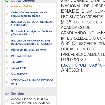
seu currículo de 
Outras Opções
Nacional de Dese
Acessar o SIGAA
ENADE é um compo
Cedec- Centro de estudos de
legislação vigente.
cultura contemporânea
§ 1º os possíveis
NÚCLEO DE ESTUDO POLÍTICOS
ELEITORAIS
acadêmico de
graduando no SI
Núcleo de Instituições e Políticas
públicas UFPI
integralizado o cu
NÚCLEO DE PESQUISA SOBRE
§ 3º O discente gr
DESENVOLVIMENTO E POBREZA
oficial com foto
Página do Boletim Lua Nova
(preferencialment
PÁGINA DO FACE
01/07/2022 à
site ABCP
(
bach.cpolitica@uf
site ALACIP
ANEXO I.
Site ANPOCS
SITE DOXA- GRUPO DE ESTUDOS
UFPI
Notícias
📢 COMUNICADO  DISCIPLINA
CCP029  MARKETING POLÍTICO