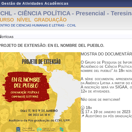
e Gestão de Atividades Acadêmicas
CHL - CIÊNCIA POLÍTICA - Presencial - Teresin
URSO NÍVEL GRADUAÇÃO
NTRO DE CIENCIAS HUMANAS E LETRAS - CCHL
Notícias
PROJETO DE EXTENSÃO: EN EL NOMBRE DEL PUEBLO.
MOSTRA DO DOCUMENTÁRIO
O Grupo de Pesquisa de Info
Acadêmico de Ciência Política
nombre del pueblo” às 18h nos
A série documental apresenta
da América Latina a partir do 
A inscrição será via SIGAA, o
12h de atividades.
Não deixe de participar!
🕟 18h
🗓️ 17 a 19 de janeiro de 2023
📌 Auditório da pós graduaç