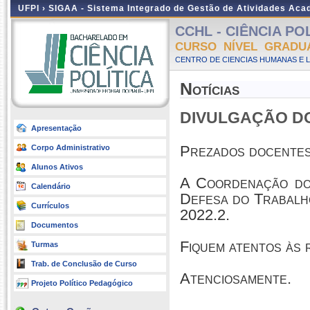
UFPI ›
SIGAA - Sistema Integrado de Gestão de Atividades Ac
CCHL - CIÊNCIA POLÍ
CURSO NÍVEL GRADU
CENTRO DE CIENCIAS HUMANAS E L
Notícias
DIVULGAÇÃO DO 
Apresentação
Prezados docentes
Corpo Administrativo
Alunos Ativos
A Coordenação do 
Calendário
Defesa do Trabalh
Currículos
2022.2.
Documentos
Fiquem atentos às 
Turmas
Trab. de Conclusão de Curso
Atenciosamente.
Projeto Político Pedagógico