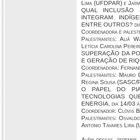
Lima (UFDPAR) e Jaír
QUAL INCLUSÃO 
INTEGRAM INDÍG
ENTRE OUTROS? dia 
Coordenadora e palest
Palestrantes: Aliã W
Letícia Carolina Perei
SUPERAÇÃO DA PO
E GERAÇÃO DE RIQUE
Coordenadora: Fernan
Palestrantes: Mauro 
Regina Sousa (SASC/P
O PAPEL DO PI
TECNOLOGIAS QU
ENERGIA, dia 14/03 à
Coordenador: Clóvis 
Palestrantes: Osvald
Antonio Tavares Lira 
Além dessas, terem