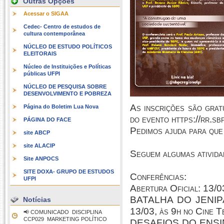
Outras Opções
Acessar o SIGAA
Cedec- Centro de estudos de
cultura contemporânea
NÚCLEO DE ESTUDO POLÍTICOS
ELEITORAIS
Núcleo de Instituições e Políticas
públicas UFPI
NÚCLEO DE PESQUISA SOBRE
DESENVOLVIMENTO E POBREZA
As inscrições são gratu
Página do Boletim Lua Nova
do evento https://rr.sbp
PÁGINA DO FACE
Pedimos ajuda para que 
site ABCP
site ALACIP
Seguem algumas ativida
Site ANPOCS
SITE DOXA- GRUPO DE ESTUDOS
Conferências:
UFPI
Abertura Oficial: 13/0
BATALHA DO JENIPAPO
Notícias
13/03, às 9h no Cine T
📢 COMUNICADO  DISCIPLINA
CCP029  MARKETING POLÍTICO
DESAFIOS DO ENSIN