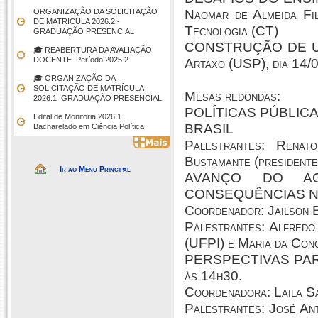
ORGANIZAÇÃO DA SOLICITAÇÃO
Naomar de Almeida Fi
DE MATRICULA 2026.2 -
Tecnologia (CT)
GRADUAÇÃO PRESENCIAL
CONSTRUÇÃO DE UMA
🎓 REABERTURA DA AVALIAÇÃO
DOCENTE  Período 2025.2
Artaxo (USP), dia 14/0
🎓 ORGANIZAÇÃO DA
SOLICITAÇÃO DE MATRÍCULA
Mesas redondas:
2026.1  GRADUAÇÃO PRESENCIAL
POLÍTICAS PÚBLICA
Edital de Monitoria 2026.1 
BRASIL
Bacharelado em Ciência Política
Palestrantes: Rena
Bustamante (president
Ir ao Menu Principal
AVANÇO DO A
CONSEQUÊNCIAS NO E
Coordenador: Jailson 
Palestrantes: Alfredo
(UFPI) e Maria da Conc
PERSPECTIVAS PARA
às 14h30.
Coordenadora: Laila 
Palestrantes: José Ant