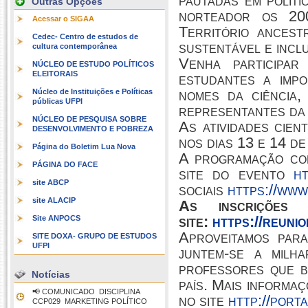
pautadas em políti
Outras Opções
norteador os 20
Acessar o SIGAA
Território ancest
Cedec- Centro de estudos de
sustentável e incl
cultura contemporânea
Venha participar
NÚCLEO DE ESTUDO POLÍTICOS
ELEITORAIS
estudantes a impo
nomes da ciência,
Núcleo de Instituições e Políticas
públicas UFPI
representantes da 
NÚCLEO DE PESQUISA SOBRE
As atividades cien
DESENVOLVIMENTO E POBREZA
nos dias 13 e 14 d
Página do Boletim Lua Nova
A programação com
PÁGINA DO FACE
site do evento
ht
site ABCP
sociais
https://www
site ALACIP
As inscrições
site:
https://reunio
Site ANPOCS
Aproveitamos par
SITE DOXA- GRUPO DE ESTUDOS
UFPI
juntem-se a milha
professores que b
Notícias
país. Mais informa
📢 COMUNICADO  DISCIPLINA
no site
http://port
CCP029  MARKETING POLÍTICO