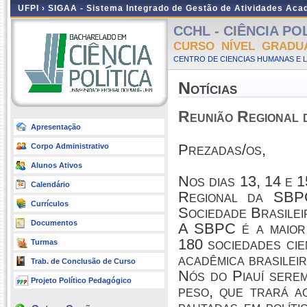
UFPI ›
SIGAA - Sistema Integrado de Gestão de Atividades Ac
CCHL - CIÊNCIA POLÍ
CURSO NÍVEL GRADU
CENTRO DE CIENCIAS HUMANAS E L
Notícias
Reunião Regional 
Apresentação
Prezadas/os,
Corpo Administrativo
Alunos Ativos
Nos dias 13, 14 e 
Calendário
Regional da SBPC
Currículos
Sociedade Brasilei
Documentos
A SBPC é a maior 
180 sociedades cie
Turmas
acadêmica brasilei
Trab. de Conclusão de Curso
Nós do Piauí sere
Projeto Político Pedagógico
peso, que trará a