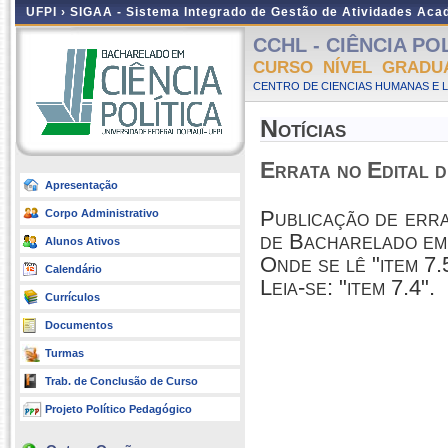
UFPI ›
SIGAA - Sistema Integrado de Gestão de Atividades Ac
CCHL - CIÊNCIA POLÍ
CURSO NÍVEL GRADU
CENTRO DE CIENCIAS HUMANAS E L
Notícias
Errata no Edital 
Apresentação
Publicação de err
Corpo Administrativo
de Bacharelado em 
Alunos Ativos
Onde se lê "item 7.
Calendário
Leia-se: "item 7.4".
Currículos
Documentos
Turmas
Trab. de Conclusão de Curso
Projeto Político Pedagógico