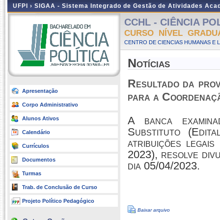
UFPI ›
SIGAA - Sistema Integrado de Gestão de Atividades Ac
CCHL - CIÊNCIA POLÍ
CURSO NÍVEL GRADU
CENTRO DE CIENCIAS HUMANAS E L
Notícias
Resultado da prov
Apresentação
para a Coordenação
Corpo Administrativo
A banca examina
Alunos Ativos
Substituto (Edi
Calendário
atribuições legai
Currículos
2023), resolve div
Documentos
dia 05/04/2023.
Turmas
Trab. de Conclusão de Curso
Projeto Político Pedagógico
Baixar arquivo