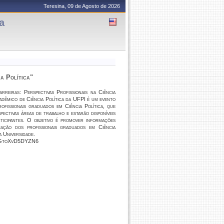
Teresina, 09 de Agosto de 2026
a
ia Política"
arreiras: Perspectivas Profissionais na Ciência
adêmico de Ciência Política da UFPI é um evento
ofissionais graduados em Ciência Política, que
ectivas áreas de trabalho e estarão disponíveis
rticipantes. O objetivo é promover informações
uação dos profissionais graduados em Ciência
na Universidade.
iADGtoXvD5DYZN6