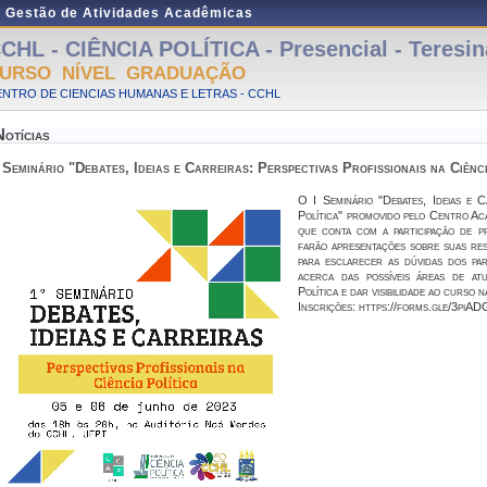
e Gestão de Atividades Acadêmicas
CHL - CIÊNCIA POLÍTICA - Presencial - Teresin
URSO NÍVEL GRADUAÇÃO
NTRO DE CIENCIAS HUMANAS E LETRAS - CCHL
Notícias
 Seminário "Debates, Ideias e Carreiras: Perspectivas Profissionais na Ciênc
O I Seminário "Debates, Ideias e C
Política" promovido pelo Centro Ac
que conta com a participação de pr
farão apresentações sobre suas resp
para esclarecer as dúvidas dos pa
acerca das possíveis áreas de at
Política e dar visibilidade ao curso 
Inscrições: https://forms.gle/3p