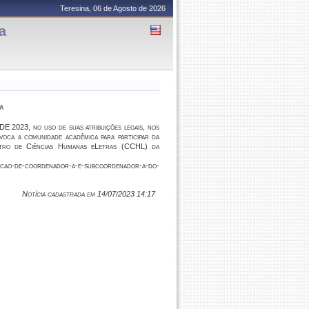
Teresina, 06 de Agosto de 2026
a
a
2023, no uso de suas atribuições legais, nos
oca a comunidade acadêmica para participar da
ntro de Ciências Humanas eLetras (CCHL) da
leicao-de-coordenador-a-e-subcoordenador-a-do-
Notícia cadastrada em 14/07/2023 14:17