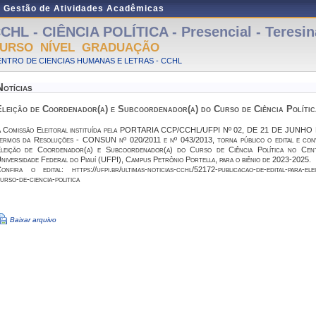
e Gestão de Atividades Acadêmicas
CHL - CIÊNCIA POLÍTICA - Presencial - Teresin
URSO NÍVEL GRADUAÇÃO
NTRO DE CIENCIAS HUMANAS E LETRAS - CCHL
Notícias
Eleição de Coordenador(a) e Subcoordenador(a) do Curso de Ciência Polític
 Comissão Eleitoral instituída pela PORTARIA CCP/CCHL/UFPI Nº 02, DE 21 DE JUNHO DE 
ermos da Resoluções - CONSUN nº 020/2011 e nº 043/2013, torna público o edital e conv
leição de Coordenador(a) e Subcoordenador(a) do Curso de Ciência Política no Ce
niversidade Federal do Piauí (UFPI), Campus Petrônio Portella, para o biênio de 2023-2025.
onfira o edital: https://ufpi.br/ultimas-noticias-cchl/52172-publicacao-de-edital-para-e
urso-de-ciencia-politica
Baixar arquivo