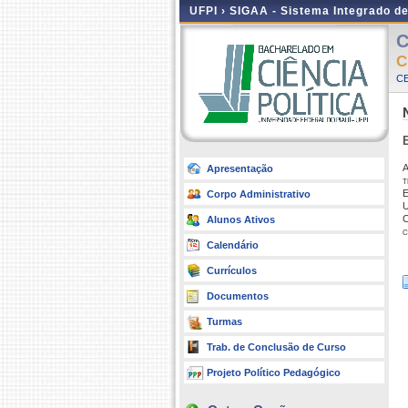
UFPI ›
SIGAA - Sistema Integrado d
C
C
CE
A
Apresentação
t
E
Corpo Administrativo
U
C
Alunos Ativos
c
Calendário
Currículos
Documentos
Turmas
Trab. de Conclusão de Curso
Projeto Político Pedagógico