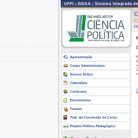
UFPI ›
SIGAA - Sistema Integrado d
C
C
CE
A
Apresentação
0
e
Corpo Administrativo
C
p
Alunos Ativos
Calendário
Currículos
Documentos
Turmas
Trab. de Conclusão de Curso
Projeto Político Pedagógico