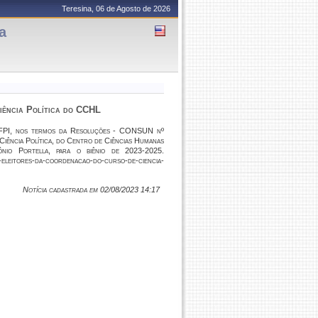
Teresina, 06 de Agosto de 2026
a
iência Política do CCHL
/UFPI, nos termos da Resoluções - CONSUN nº
Ciência Política, do Centro de Ciências Humanas
nio Portella, para o biênio de 2023-2025.
eleitores-da-coordenacao-do-curso-de-ciencia-
Notícia cadastrada em 02/08/2023 14:17