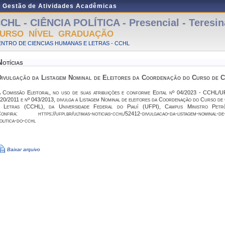
e Gestão de Atividades Acadêmicas
CHL - CIÊNCIA POLÍTICA - Presencial - Teresin
URSO NÍVEL GRADUAÇÃO
NTRO DE CIENCIAS HUMANAS E LETRAS - CCHL
Notícias
Divulgação da Listagem Nominal de Eleitores da Coordenação do Curso de C
 Comissão Eleitoral, no uso de suas atribuições e conforme Edital nº 04/2023 - CCHL
20/2011 e nº 043/2013, divulga a Listagem Nominal de eleitores da Coordenação do Curso de 
 Letras (CCHL), da Universidade Federal do Piauí (UFPI), Campus Ministro Petrô
onfira: https://ufpi.br/ultimas-noticias-cchl/52412-divulgacao-da-listagem-nominal-de-
olitica-do-cchl
Baixar arquivo