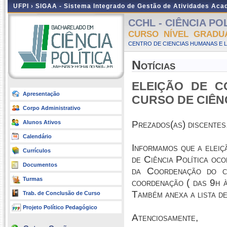
UFPI ›
SIGAA - Sistema Integrado de Gestão de Atividades Ac
CCHL - CIÊNCIA POLÍ
CURSO NÍVEL GRADU
CENTRO DE CIENCIAS HUMANAS E L
Notícias
ELEIÇÃO DE 
Apresentação
CURSO DE CIÊNC
Corpo Administrativo
Alunos Ativos
Prezados(as) discentes
Calendário
Informamos que a elei
Currículos
de Ciência Política oco
Documentos
da Coordenação do cu
Turmas
coordenação ( das 9h à
Também anexa a lista de
Trab. de Conclusão de Curso
Projeto Político Pedagógico
Atenciosamente,