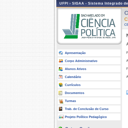
UFPI ›
SIGAA - Sistema Integrado d
C
C
CE
P
Apresentação
A
Corpo Administrativo
F
Alunos Ativos
A
Calendário
Currículos
Documentos
Turmas
Trab. de Conclusão de Curso
Projeto Político Pedagógico