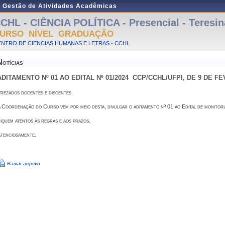
e Gestão de Atividades Acadêmicas
CHL - CIÊNCIA POLÍTICA - Presencial - Teresin
URSO NÍVEL GRADUAÇÃO
NTRO DE CIENCIAS HUMANAS E LETRAS - CCHL
Notícias
ADITAMENTO Nº 01 AO EDITAL Nº 01/2024  CCP/CCHL/UFPI, DE 9 DE F
rezados docentes e discentes,
 Coordenação do Curso vem por meio desta, divulgar o aditamento nº 01 ao Edital de monitori
iquem atentos às regras e aos prazos.
tenciosamente.
Baixar arquivo