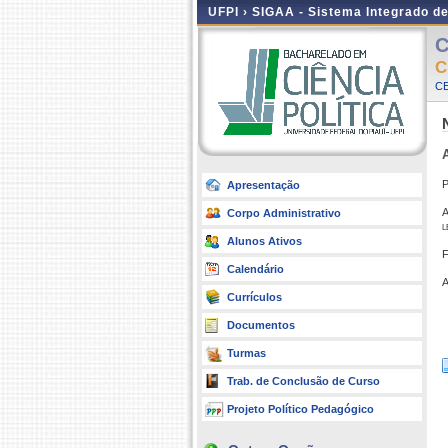
UFPI ›
SIGAA - Sistema Integrado d
C
C
CE
P
Apresentação
A
Corpo Administrativo
l
Alunos Ativos
F
Calendário
A
Currículos
Documentos
Turmas
Trab. de Conclusão de Curso
Projeto Político Pedagógico