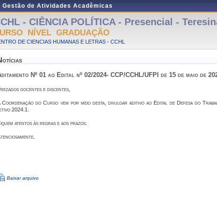
e Gestão de Atividades Acadêmicas
CHL - CIÊNCIA POLÍTICA - Presencial - Teresin
URSO NÍVEL GRADUAÇÃO
NTRO DE CIENCIAS HUMANAS E LETRAS - CCHL
Notícias
Aditamento Nº 01 ao Edital nº 02/2024- CCP/CCHL/UFPI de 15 de maio de 20
rezados docentes e discentes,
 Coordenação do Curso vem por meio desta, divulgar aditivo ao Edital de Defesa do Tra
etivo 2024.1.
iquem atentos às regras e aos prazos.
tenciosamente.
Baixar arquivo