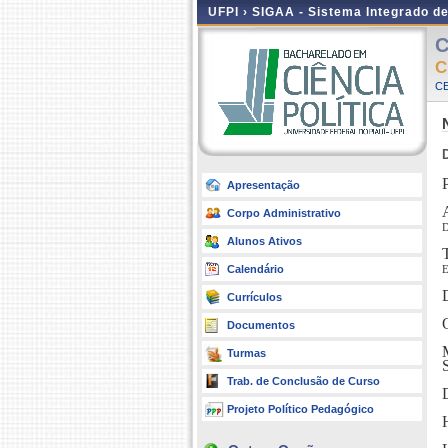
UFPI ›
SIGAA - Sistema Integrado d
C
C
CE
Apresentação
Corpo Administrativo
Alunos Ativos
Calendário
Currículos
Documentos
Turmas
Trab. de Conclusão de Curso
Projeto Político Pedagógico