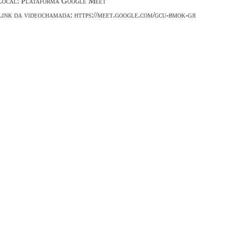
Local: Plataforma Google Meet
Link da videochamada: https://meet.google.com/gcu-bmok-gji