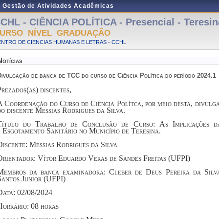
e Gestão de Atividades Acadêmicas
CHL - CIÊNCIA POLÍTICA - Presencial - Teresin
URSO NÍVEL GRADUAÇÃO
NTRO DE CIENCIAS HUMANAS E LETRAS - CCHL
Notícias
Divulgação de banca de TCC do curso de Ciência Política do período 2024.1
Prezados(as) discentes,
A Coordenação do Curso de Ciência Polítca, por meio desta, divulg
do discente Messias Rodrigues da Silva.
Título do Trabalho de Conclusão de Curso:
As Implicações d
e
Esgotamento Sanitário no Município de Teresina.
Discente: Messias Rodrigues da Silva
Orientador: Vítor Eduardo Veras de Sandes Freitas (UFPI)
Membros da banca examinadora: Cleber de Deus Pereira da Silv
Santos Junior (UFPI)
Data: 02/08/2024
Horrário: 08 horas