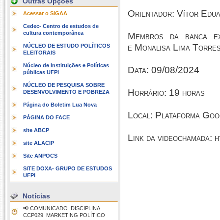
Outras Opções
Orientador: Vítor Edu
Acessar o SIGAA
Cedec- Centro de estudos de
cultura contemporânea
Membros da banca ex
e Monalisa Lima Torr
NÚCLEO DE ESTUDO POLÍTICOS
ELEITORAIS
Núcleo de Instituições e Políticas
Data: 09/08/2024
públicas UFPI
NÚCLEO DE PESQUISA SOBRE
Horrário: 19 horas
DESENVOLVIMENTO E POBREZA
Página do Boletim Lua Nova
Local: Plataforma Go
PÁGINA DO FACE
site ABCP
Link da videochamada: 
site ALACIP
Site ANPOCS
SITE DOXA- GRUPO DE ESTUDOS
UFPI
Notícias
📢 COMUNICADO  DISCIPLINA
CCP029  MARKETING POLÍTICO