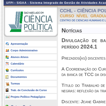
UFPI ›
SIGAA - Sistema Integrado de Gestão de Atividades Ac
CCHL - CIÊNCIA POLÍ
CURSO NÍVEL GRADU
CENTRO DE CIENCIAS HUMANAS E L
Notícias
Divulgação de b
Apresentação
período 2024.1
Corpo Administrativo
Alunos Ativos
Prezados(as) discentes
Calendário
A Coordenação do Curso
Currículos
da banca de TCC da dis
Documentos
Turmas
Título do Trabalho d
negras: reflexão da tr
Trab. de Conclusão de Curso
Projeto Político Pedagógico
Discente:
Jeane Gabrie