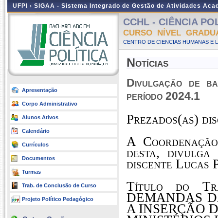
UFPI ›
SIGAA - Sistema Integrado de Gestão de Atividades Ac
CCHL - CIÊNCIA POLÍ
CURSO NÍVEL GRADU
CENTRO DE CIENCIAS HUMANAS E L
Notícias
Divulgação de b
Apresentação
período 2024.1
Corpo Administrativo
Prezados(as) dis
Alunos Ativos
Calendário
A Coordenação
Currículos
desta, divulg
Documentos
discente
Lucas 
Turmas
Título do T
Trab. de Conclusão de Curso
DEMANDAS DA
Projeto Político Pedagógico
A INSERÇÃO 