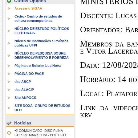
MINISTÉRIOS
Outras Opções
Acessar o SIGAA
Discente:
Lucas
Cedec- Centro de estudos de
cultura contemporânea
Orientador:
Bar
NÚCLEO DE ESTUDO POLÍTICOS
ELEITORAIS
Núcleo de Instituições e Políticas
Membros da ban
públicas UFPI
e Vitor Lacerd
NÚCLEO DE PESQUISA SOBRE
DESENVOLVIMENTO E POBREZA
Data: 12/08/202
Página do Boletim Lua Nova
PÁGINA DO FACE
Horrário: 14 ho
site ABCP
site ALACIP
Local: Platafo
Site ANPOCS
Link da videoch
SITE DOXA- GRUPO DE ESTUDOS
UFPI
krv
Notícias
📢 COMUNICADO  DISCIPLINA
CCP029  MARKETING POLÍTICO