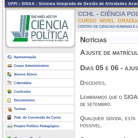
UFPI ›
SIGAA - Sistema Integrado de Gestão de Atividades Ac
CCHL - CIÊNCIA POLÍ
CURSO NÍVEL GRADU
CENTRO DE CIENCIAS HUMANAS E L
Notícias
Ajuste de matrícu
Apresentação
Corpo Administrativo
Dias 05 e 06 - aju
Alunos Ativos
Discentes,
Calendário
Currículos
Lembramos que o SIGAA 
Documentos
de setembro.
Turmas
Qualquer dúvida, esta
Trab. de Conclusão de Curso
possível.
Projeto Político Pedagógico