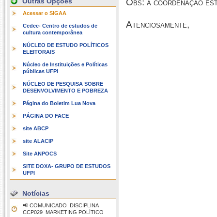
Outras Opções
Obs: a coordenação est
Acessar o SIGAA
Atenciosamente,
Cedec- Centro de estudos de
cultura contemporânea
NÚCLEO DE ESTUDO POLÍTICOS
ELEITORAIS
Núcleo de Instituições e Políticas
públicas UFPI
NÚCLEO DE PESQUISA SOBRE
DESENVOLVIMENTO E POBREZA
Página do Boletim Lua Nova
PÁGINA DO FACE
site ABCP
site ALACIP
Site ANPOCS
SITE DOXA- GRUPO DE ESTUDOS
UFPI
Notícias
📢 COMUNICADO  DISCIPLINA
CCP029  MARKETING POLÍTICO