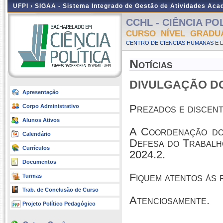
UFPI ›
SIGAA - Sistema Integrado de Gestão de Atividades Ac
CCHL - CIÊNCIA POLÍ
CURSO NÍVEL GRADU
CENTRO DE CIENCIAS HUMANAS E L
Notícias
DIVULGAÇÃO DO 
Apresentação
Prezados e discent
Corpo Administrativo
Alunos Ativos
A Coordenação do 
Calendário
Defesa do Trabalh
Currículos
2024.2.
Documentos
Fiquem atentos às 
Turmas
Trab. de Conclusão de Curso
Atenciosamente.
Projeto Político Pedagógico