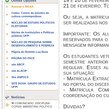
19 e 20 de fevere
Outras Opções
21 de fevereiro: T
Acessar o SIGAA
Cedec- Centro de estudos de
Ou seja, a matrícu
cultura contemporânea
ser realizadas nos 
NÚCLEO DE ESTUDO POLÍTICOS
ELEITORAIS
Importante: Os al
Núcleo de Instituições e Políticas
públicas UFPI
reservados para o 
NÚCLEO DE PESQUISA SOBRE
mensagem informand
DESENVOLVIMENTO E POBREZA
Página do Boletim Lua Nova
Os estudantes vet
PÁGINA DO FACE
semestre anterior
site ABCP
regular. Esses al
site ALACIP
sua situação:
- Matrícula Extrao
Site ANPOCS
no portal do discen
SITE DOXA- GRUPO DE ESTUDOS
UFPI
- Matrícula Com
coordenação do cu
Notícias
📢 COMUNICADO  DISCIPLINA
Dúvidas?
CCP029  MARKETING POLÍTICO