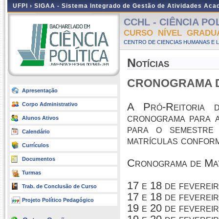
UFPI ›
SIGAA - Sistema Integrado de Gestão de Atividades Ac
CCHL - CIÊNCIA POLÍ
CURSO NÍVEL GRADU
CENTRO DE CIENCIAS HUMANAS E L
Notícias
CRONOGRAMA DA
Apresentação
A Pró-Reitoria 
Corpo Administrativo
cronograma para a
Alunos Ativos
para o semestre 
Calendário
matrículas confor
Currículos
Documentos
Cronograma de Mat
Turmas
17 e 18 de fevere
Trab. de Conclusão de Curso
17 e 18 de fevere
Projeto Político Pedagógico
19 e 20 de fevere