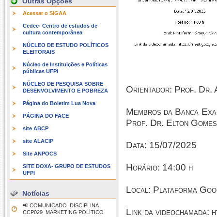
Outras Opções
Acessar o SIGAA
Cedec- Centro de estudos de
cultura contemporânea
NÚCLEO DE ESTUDO POLÍTICOS
ELEITORAIS
Núcleo de Instituições e Políticas
públicas UFPI
NÚCLEO DE PESQUISA SOBRE
Orientador: Prof. Dr.
DESENVOLVIMENTO E POBREZA
Página do Boletim Lua Nova
Membros da Banca Exam
PÁGINA DO FACE
Prof. Dr. Elton Gomes
site ABCP
site ALACIP
Data: 15/07/2025
Site ANPOCS
Horário: 14:00 h
SITE DOXA- GRUPO DE ESTUDOS
UFPI
Local: Plataforma Go
Notícias
📢 COMUNICADO  DISCIPLINA
Link da videochamada: h
CCP029  MARKETING POLÍTICO