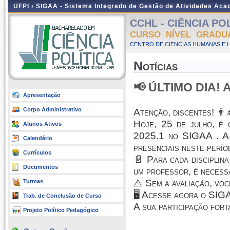
UFPI ›
SIGAA - Sistema Integrado de Gestão de Atividades Ac
CCHL - CIÊNCIA POLÍ
CURSO NÍVEL GRADU
CENTRO DE CIENCIAS HUMANAS E L
Notícias
📢 ÚLTIMO DIA! Av
Apresentação
Corpo Administrativo
Atenção, discentes! 👨‍
Hoje, 25 de julho, é 
Alunos Ativos
2025.1 no SIGAA . A a
Calendário
presenciais neste perío
Currículos
📄 Para cada disciplin
Documentos
um professor, é necess
⚠️ Sem a avaliação, vo
Turmas
🖥️ Acesse agora o SIG
Trab. de Conclusão de Curso
A sua participação fort
Projeto Político Pedagógico