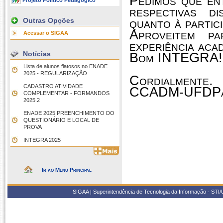
Pedimos que en
Projeto Político Pedagógico
respectivas d
quanto à partic
Outras Opções
Aproveitem p
Acessar o SIGAA
experiência aca
Notícias
Bom INTEGRA!
Lista de alunos flatosos no ENADE
2025 - REGULARIZAÇÃO
Cordialmente.
CADASTRO ATIVIDADE
CCADM-UFDP
COMPLEMENTAR - FORMANDOS
2025.2
ENADE 2025 PREENCHIMENTO DO
QUESTIONÁRIO E LOCAL DE
PROVA
INTEGRA 2025
Ir ao Menu Principal
SIGAA | Superintendência de Tecnologia da Informação - STI/UF