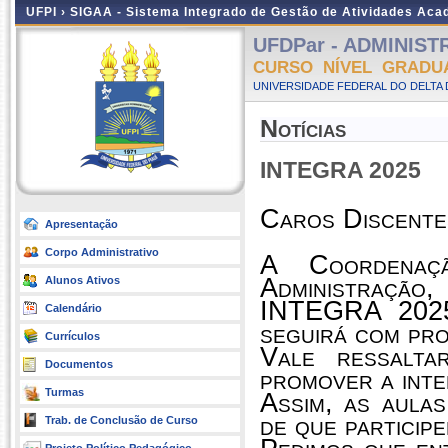
UFPI ›
SIGAA - Sistema Integrado de Gestão de Atividades Ac
UFDPar - ADMINISTR
CURSO NÍVEL GRADU
UNIVERSIDADE FEDERAL DO DELTA D
Notícias
INTEGRA 2025
Caros Discente
Apresentação
Corpo Administrativo
A Coordena
Administração
Alunos Ativos
INTEGRA 2025 
Calendário
seguirá com pr
Currículos
Vale ressalta
Documentos
promover a inte
Turmas
Assim, as aula
de que participe
Trab. de Conclusão de Curso