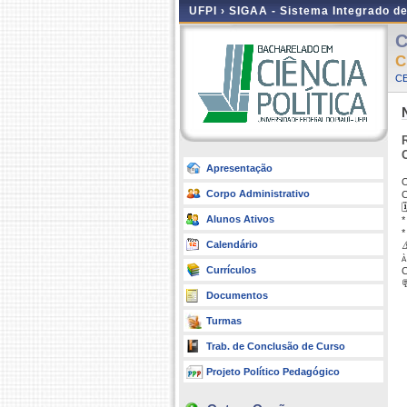
UFPI ›
SIGAA - Sistema Integrado d
C
C
CE
Apresentação
O
Corpo Administrativo
C

Alunos Ativos
*
*
Calendário
⚠
à
Currículos
C

Documentos
Turmas
Trab. de Conclusão de Curso
Projeto Político Pedagógico