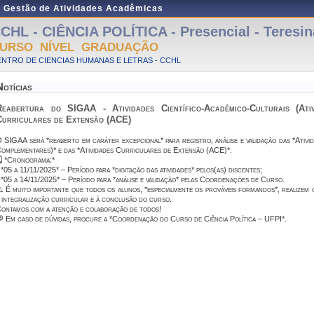
e Gestão de Atividades Acadêmicas
CHL - CIÊNCIA POLÍTICA - Presencial - Teresin
URSO NÍVEL GRADUAÇÃO
NTRO DE CIENCIAS HUMANAS E LETRAS - CCHL
Notícias
Reabertura do SIGAA - Atividades Científico-Acadêmico-Culturais (Ati
Curriculares de Extensão (ACE)
 SIGAA será *reaberto em caráter excepcional* para registro, análise e validação das *Ativi
omplementares)* e das *Atividades Curriculares de Extensão (ACE)*.
 *Cronograma:*
 *05 a 11/11/2025* – Período para *digitação das atividades* pelos(as) discentes;
 *05 a 14/11/2025* – Período para *análise e validação* pelas Coordenações de Curso.
️ É muito importante que todos os alunos, *especialmente os prováveis formandos*, realizem 
 integralização curricular e à conclusão do curso.
ontamos com a atenção e colaboração de todos!
 Em caso de dúvidas, procure a *Coordenação do Curso de Ciência Política – UFPI*.