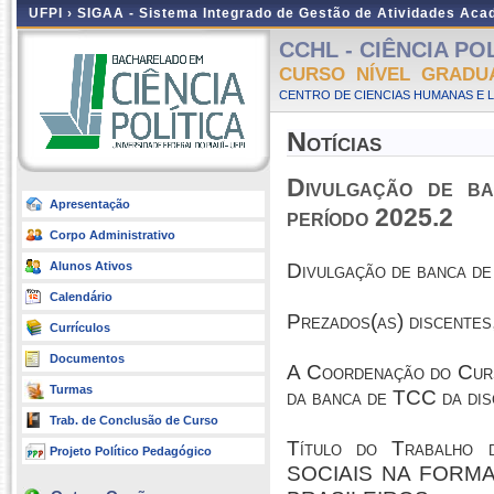
UFPI ›
SIGAA - Sistema Integrado de Gestão de Atividades Ac
CCHL - CIÊNCIA POLÍ
CURSO NÍVEL GRADU
CENTRO DE CIENCIAS HUMANAS E L
Notícias
Divulgação de b
Apresentação
período 2025.2
Corpo Administrativo
Alunos Ativos
Divulgação de banca de
Calendário
Prezados(as) discentes
Currículos
Documentos
A Coordenação do Curso
Turmas
da banca de TCC da 
Trab. de Conclusão de Curso
Título do Trabalh
Projeto Político Pedagógico
SOCIAIS NA FORMA