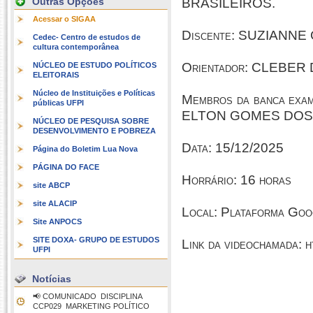
Outras Opções
BRASILEIROS.
Acessar o SIGAA
Discente: SUZIANN
Cedec- Centro de estudos de
cultura contemporânea
Orientador: CLEBER
NÚCLEO DE ESTUDO POLÍTICOS
ELEITORAIS
Núcleo de Instituições e Políticas
Membros da banca ex
públicas UFPI
ELTON GOMES DOS 
NÚCLEO DE PESQUISA SOBRE
DESENVOLVIMENTO E POBREZA
Data: 15/12/2025
Página do Boletim Lua Nova
PÁGINA DO FACE
Horrário: 16 horas
site ABCP
site ALACIP
Local: Plataforma Go
Site ANPOCS
SITE DOXA- GRUPO DE ESTUDOS
Link da videochamada: h
UFPI
Notícias
📢 COMUNICADO  DISCIPLINA
CCP029  MARKETING POLÍTICO