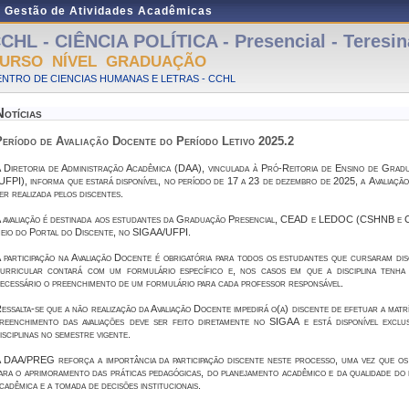
e Gestão de Atividades Acadêmicas
CHL - CIÊNCIA POLÍTICA - Presencial - Teresin
URSO NÍVEL GRADUAÇÃO
NTRO DE CIENCIAS HUMANAS E LETRAS - CCHL
Notícias
Período de Avaliação Docente do Período Letivo 2025.2
 Diretoria de Administração Acadêmica (DAA), vinculada à Pró-Reitoria de Ensino de Grad
UFPI), informa que estará disponível, no período de
17 a 23 de dezembro de 2025
, a
Avaliaçã
er realizada pelos discentes.
 avaliação é destinada aos estudantes da
Graduação Presencial
,
CEAD
e
LEDOC (CSHNB e 
eio do Portal do Discente, no SIGAA/UFPI
.
 participação na Avaliação Docente é
obrigatória
para todos os estudantes que cursaram disc
urricular contará com um formulário específico e, nos casos em que a disciplina tenha
ecessário o preenchimento de um formulário para cada professor responsável.
essalta-se que a
não realização da Avaliação Docente impedirá o(a) discente de efetuar a matr
reenchimento das avaliações deve ser feito diretamente no SIGAA e está disponível excl
isciplinas no semestre vigente.
 DAA/PREG reforça a importância da participação discente neste processo, uma vez que os 
ara o aprimoramento das práticas pedagógicas, do planejamento acadêmico e da qualidade do 
cadêmica e a tomada de decisões institucionais.