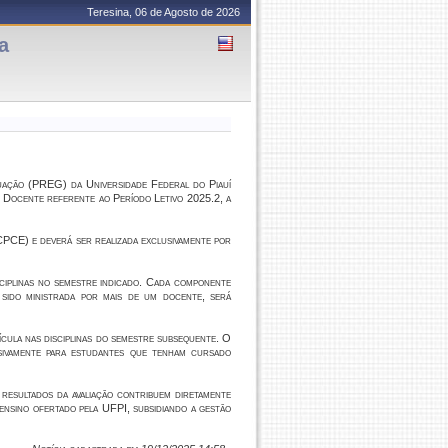
Teresina, 06 de Agosto de 2026
a
uação (PREG) da Universidade Federal do Piauí
o Docente referente ao Período Letivo 2025.2
, a
CPCE)
e deverá ser realizada
exclusivamente por
iplinas no semestre indicado. Cada componente
 sido ministrada por mais de um docente, será
ícula nas disciplinas do semestre subsequente
. O
usivamente para estudantes que tenham cursado
resultados da avaliação contribuem diretamente
ensino ofertado pela UFPI, subsidiando a gestão