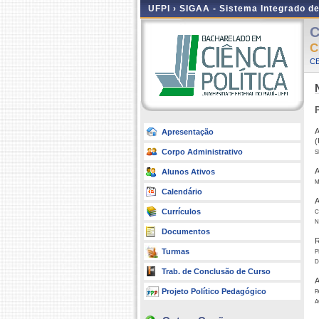
UFPI ›
SIGAA - Sistema Integrado d
C
C
CE
A
Apresentação
(
s
Corpo Administrativo
A
Alunos Ativos
m
Calendário
A
c
Currículos
n
Documentos
R
p
Turmas
d
Trab. de Conclusão de Curso
A
p
Projeto Político Pedagógico
a