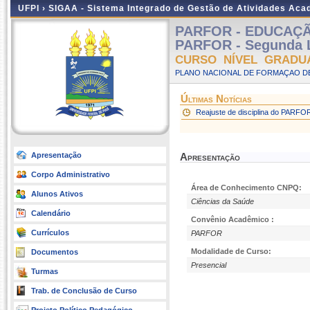
UFPI ›
SIGAA - Sistema Integrado de Gestão de Atividades Ac
PARFOR - EDUCAÇÃO 
PARFOR - Segunda L
CURSO NÍVEL GRADU
PLANO NACIONAL DE FORMAÇAO DE
Últimas Notícias
Reajuste de disciplina do PARFO
Apresentação
Apresentação
Corpo Administrativo
Área de Conhecimento CNPQ:
Alunos Ativos
Ciências da Saúde
Calendário
Convênio Acadêmico :
Currículos
PARFOR
Modalidade de Curso:
Documentos
Presencial
Turmas
Trab. de Conclusão de Curso