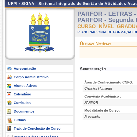
UFPI ›
SIGAA - Sistema Integrado de Gestão de Atividades Ac
PARFOR - LETRAS - L
PARFOR - Segunda L
CURSO NÍVEL GRADU
PLANO NACIONAL DE FORMAÇAO DE
Últimas Notícias
Apresentação
Apresentação
Corpo Administrativo
Área de Conhecimento CNPQ:
Alunos Ativos
Ciências Humanas
Calendário
Convênio Acadêmico :
PARFOR
Currículos
Modalidade de Curso:
Documentos
Presencial
Turmas
Trab. de Conclusão de Curso