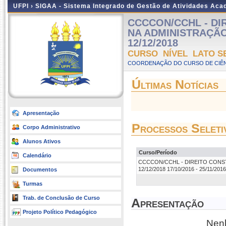
UFPI ›
SIGAA - Sistema Integrado de Gestão de Atividades Ac
CCCCON/CCHL - DI
NA ADMINISTRAÇÃO P
12/12/2018
CURSO NÍVEL LATO S
COORDENAÇÃO DO CURSO DE CIÊN
Últimas Notícias
Apresentação
Processos Seleti
Corpo Administrativo
Alunos Ativos
Curso/Período
Calendário
CCCCON/CCHL - DIREITO CONSTI
12/12/2018 17/10/2016 - 25/11/2016
Documentos
Turmas
Trab. de Conclusão de Curso
Apresentação
Projeto Político Pedagógico
Nenh