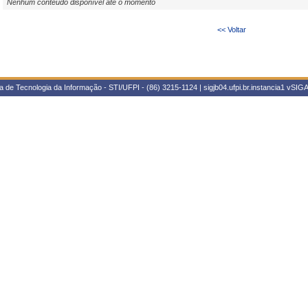
Nenhum conteúdo disponível até o momento
<< Voltar
 de Tecnologia da Informação - STI/UFPI - (86) 3215-1124 | sigjb04.ufpi.br.instancia1
vSIGA