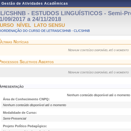
e Gestão de Atividades Acadêmicas
L/CSHNB - ESTUDOS LINGUÍSTICOS - Semi-Pre
1/09/2017 a 24/11/2018
URSO NÍVEL LATO SENSU
OORDENAÇÃO DO CURSO DE LETRAS/CSHNB - CL/CSHNB
Últimas Notícias
Nenhum conteúdo disponível até o momento
Processos Seletivos Abertos
Nenhum conteúdo disponível até o momento
Apresentação
Nenhum conteúdo disponível até o momento
Área de Conhecimento CNPQ:
Nenhum conteúdo disponível até o momento
Modalidade de Curso:
Semi-Presencial
Projeto Político Pedagógico: