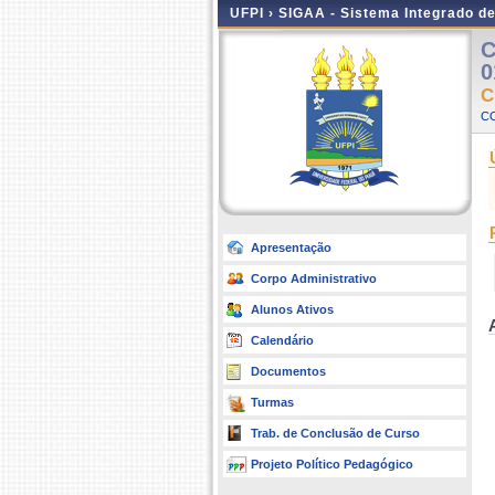
UFPI ›
SIGAA - Sistema Integrado d
C
0
C
C
Apresentação
Corpo Administrativo
Alunos Ativos
Calendário
Documentos
Turmas
Trab. de Conclusão de Curso
Projeto Político Pedagógico