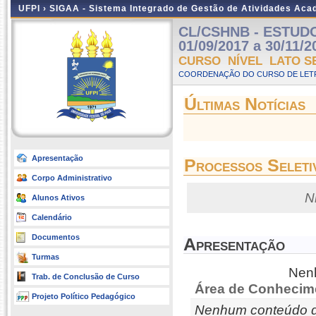
UFPI ›
SIGAA - Sistema Integrado de Gestão de Atividades Ac
CL/CSHNB - ESTUDOS
01/09/2017 a 30/11/2
CURSO NÍVEL LATO S
COORDENAÇÃO DO CURSO DE LETR
Últimas Notícias
Apresentação
Processos Seleti
Corpo Administrativo
N
Alunos Ativos
Calendário
Documentos
Apresentação
Turmas
Nenh
Trab. de Conclusão de Curso
Área de Conhecim
Projeto Político Pedagógico
Nenhum conteúdo d