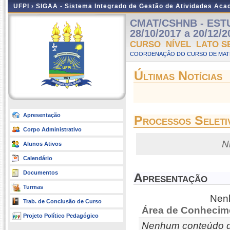
UFPI ›
SIGAA - Sistema Integrado de Gestão de Atividades Ac
CMAT/CSHNB - ESTU
28/10/2017 a 20/12/2
CURSO NÍVEL LATO S
COORDENAÇÃO DO CURSO DE MATE
Últimas Notícias
Apresentação
Processos Seleti
Corpo Administrativo
N
Alunos Ativos
Calendário
Documentos
Apresentação
Turmas
Nenh
Trab. de Conclusão de Curso
Área de Conhecim
Projeto Político Pedagógico
Nenhum conteúdo d