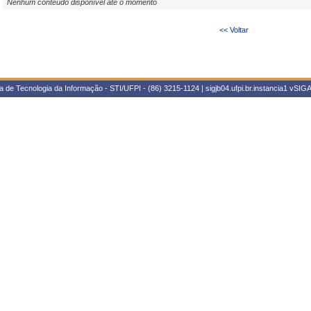
Nenhum conteúdo disponível até o momento
<< Voltar
 de Tecnologia da Informação - STI/UFPI - (86) 3215-1124 | sigjb04.ufpi.br.instancia1
vSIGA