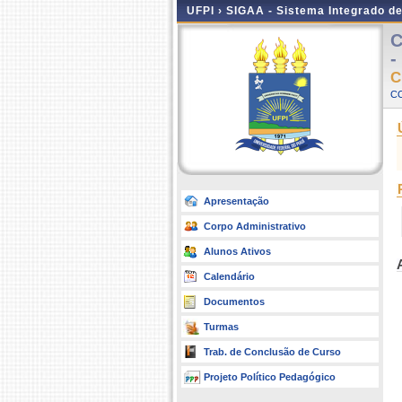
UFPI ›
SIGAA - Sistema Integrado d
C
-
C
C
Apresentação
Corpo Administrativo
Alunos Ativos
Calendário
Documentos
Turmas
Trab. de Conclusão de Curso
Projeto Político Pedagógico