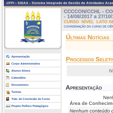
UFPI ›
SIGAA - Sistema Integrado de Gestão de Atividades Ac
CCCCON/CCHL - CON
- 14/08/2017 a 27/10
CURSO NÍVEL LATO S
COORDENAÇÃO DO CURSO DE CIÊN
Últimas Notícias
Apresentação
Processos Seleti
Corpo Administrativo
N
Alunos Ativos
Calendário
Documentos
Apresentação
Turmas
Nenh
Trab. de Conclusão de Curso
Área de Conhecim
Projeto Político Pedagógico
Nenhum conteúdo d